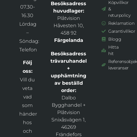
Köpvillkor
Besöksadress
07.30-
&
huvudlager:
16.30
returpolicy
Plåtvision
Reklamation
Lördag
Håvesten 10,
Garantivillkor
–
458 92
Blogg
Färgelanda
Söndag:
Hitta
Telefon
Besöksadress
hit
trävaruhandel
Referensobjek
Följ
leveranser
+
oss:
upphämtning
Vill du
av beställd
veta
order:
vad
Dalbo
Bygghandel +
som
Plåtvision
händer
Snixåsvägen 1,
hos
46269
och
Frändefors