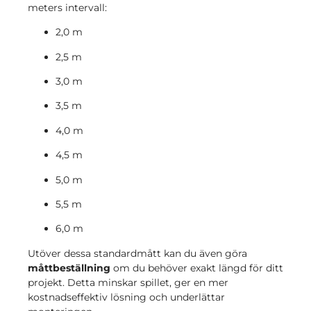
meters intervall:
2,0 m
2,5 m
3,0 m
3,5 m
4,0 m
4,5 m
5,0 m
5,5 m
6,0 m
Utöver dessa standardmått kan du även göra
måttbeställning
om du behöver exakt längd för ditt
projekt. Detta minskar spillet, ger en mer
kostnadseffektiv lösning och underlättar