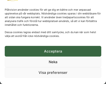
Plåtvision
händer
Snixåsvägen 1,
hos
Plåtvision använder cookies för att ge dig en bättre och mer anpassad
46269
upplevelse på vår webbplats. Nödvändiga cookies sparas i din webbläsare för
och
att sidan ska fungera korrekt. Vi använder även tredjepartscookies för att
Frändefors
analysera trafik och förstå hur webbplatsen används, så att vi kan förbättra
håll
innehållet och funktionerna.
Org.nr:
dig
Dessa cookies lagras endast med ditt samtycke, och du kan när som helst
911029-
uppdaterad
välja att avstå från icke-nödvändiga cookies.
1425
kring
nyheter
Acceptera
och
Neka
erbjudanden
Visa preferenser