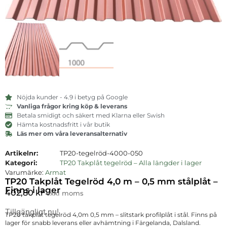
Nöjda kunder - 4.9 i betyg på Google
Vanliga frågor kring köp & leverans
Betala smidigt och säkert med Klarna eller Swish
Hämta kostnadsfritt i vår butik
Läs mer om våra leveransalternativ
Artikelnr:
TP20-tegelröd-4000-050
Kategori:
TP20 Takplåt tegelröd – Alla längder i lager
Varumärke:
Armat
TP20 Takplåt Tegelröd 4,0 m – 0,5 mm stålplåt –
Finns i lager
402,80
kr
exkl moms
Tillgängligt nu!
TP20 takplåt tegelröd 4,0m 0,5 mm – slitstark profilplåt i stål. Finns på
lager för snabb leverans eller avhämtning i Färgelanda, Dalsland.