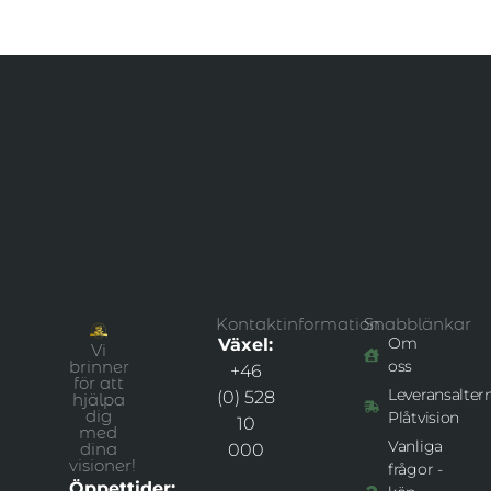
Kontaktinformation
Snabblänkar
Om
Växel:
Vi
brinner
oss
+46
för att
Leveransaltern
(0) 528
hjälpa
dig
Plåtvision
10
med
Vanliga
dina
000
visioner!
frågor -
Öppettider: