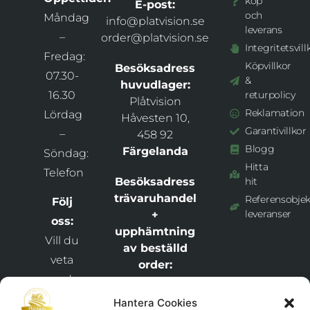
köp
E-post:
och
Måndag
info@platvision.se
leverans
–
order@platvision.se
Integritetsvill
Fredag:
Köpvillkor
Besöksadress
07.30-
&
huvudlager:
16.30
returpolicy
Plåtvision
Reklamation
Lördag
Håvesten 10,
Garantivillkor
–
458 92
Blogg
Färgelanda
Söndag:
Hitta
Telefon
Besöksadress
hit
trävaruhandel
Referensobjek
Följ
leveranser
+
oss:
upphämtning
Vill du
av beställd
veta
order:
vad
Dalbo
Bygghandel +
som
Hantera Cookies