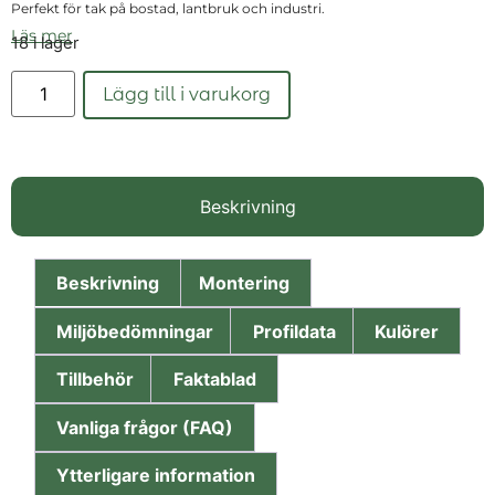
Perfekt för tak på bostad, lantbruk och industri.
Läs mer
18 i lager
Lägg till i varukorg
Beskrivning
Beskrivning
Montering
Miljöbedömningar
Profildata
Kulörer
Tillbehör
Faktablad
Vanliga frågor (FAQ)
Ytterligare information