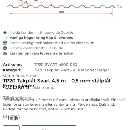
Nöjda kunder - 4.9 i betyg på Google
Vanliga frågor kring köp & leverans
Betala smidigt och säkert med Klarna eller Swish
Hämta kostnadsfritt i vår butik
Läs mer om våra leveransalternativ
Artikelnr:
TP20-SVART-4500-050
Kategori:
TP20 Takplåt Svart – Alla längder i lager
Varumärke:
Armat
TP20 Takplåt Svart 4,5 m – 0,5 mm stålplåt –
Finns i lager
453,15
kr
/m²
exkl moms
Tillgängligt nu!
TP20 takplåt svart 4,5 meter 0,5 mm – slitstark profilplåt i stål. Finns på
lager för snabb leverans eller avhämtning i Färgelanda, Dalsland.
Perfekt för tak på bostad, lantbruk och industri.
Läs mer
11 i lager