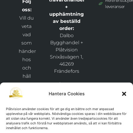
Referensobjek
Följ
leveranser
+
oss:
upphämtning
Vill du
av beställd
veta
order:
vad
Dalbo
Bygghandel +
som
Plåtvision
händer
Snixåsvägen 1,
hos
46269
och
Frändefors
håll
Org.nr:
dig
911029-
uppdaterad
Hantera Cookies
1425
kring
nyheter
Plåtvision använder cookies för att ge dig en bättre och mer anpassad
upplevelse på vår webbplats. Nödvändiga cookies sparas i din webbläsare för
och
att sidan ska fungera korrekt. Vi använder även tredjepartscookies för att
analysera trafik och förstå hur webbplatsen används, så att vi kan förbättra
erbjudanden
innehållet och funktionerna.