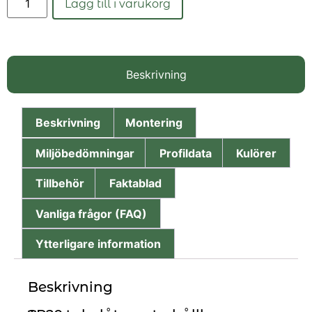
Lägg till i varukorg
Beskrivning
Beskrivning
Montering
Miljöbedömningar
Profildata
Kulörer
Tillbehör
Faktablad
Vanliga frågor (FAQ)
Ytterligare information
Beskrivning