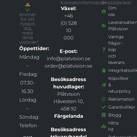
Kontaktinformation
Snabblänkar
Om
Växel:
Vi
brinner
oss
+46
för att
Leveransaltern
(0) 528
hjälpa
dig
Plåtvision
10
med
Vanliga
dina
000
visioner!
frågor -
Öppettider:
köp
E-post:
och
Måndag
info@platvision.se
leverans
–
order@platvision.se
Integritetsvill
Fredag:
Köpvillkor
Besöksadress
07.30-
&
huvudlager:
16.30
returpolicy
Plåtvision
Reklamation
Lördag
Håvesten 10,
Garantivillkor
–
458 92
Blogg
Färgelanda
Söndag:
Hitta
Telefon
Besöksadress
hit
trävaruhandel