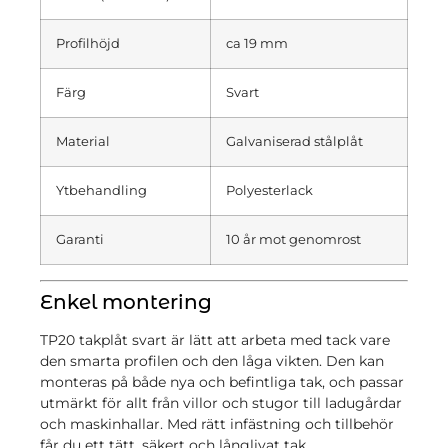
Profilhöjd
ca 19 mm
Färg
Svart
Material
Galvaniserad stålplåt
Ytbehandling
Polyesterlack
Garanti
10 år mot genomrost
Enkel montering
TP20 takplåt svart är lätt att arbeta med tack vare
den smarta profilen och den låga vikten. Den kan
monteras på både nya och befintliga tak, och passar
utmärkt för allt från villor och stugor till ladugårdar
och maskinhallar. Med rätt infästning och tillbehör
får du ett tätt, säkert och långlivat tak.