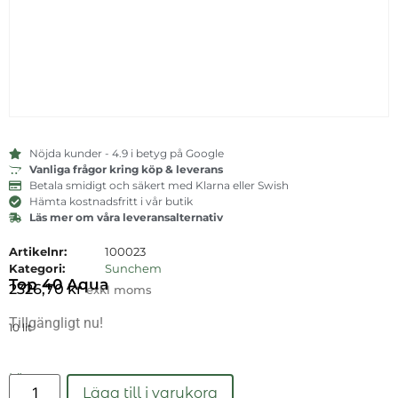
Nöjda kunder - 4.9 i betyg på Google
Vanliga frågor kring köp & leverans
Betala smidigt och säkert med Klarna eller Swish
Hämta kostnadsfritt i vår butik
Läs mer om våra leveransalternativ
Artikelnr:
100023
Kategori:
Sunchem
Top 40 Aqua
2326,70
kr
exkl moms
Tillgängligt nu!
10 lit
Läs mer
Lägg till i varukorg