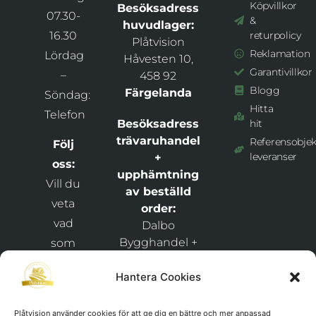
Köpvillkor
Besöksadress
07.30-
&
huvudlager:
16.30
returpolicy
Plåtvision
Reklamation
Lördag
Håvesten 10,
Garantivillkor
–
458 92
Blogg
Färgelanda
Söndag:
Hitta
Telefon
Besöksadress
hit
trävaruhandel
Referensobjek
Följ
leveranser
+
oss:
upphämtning
Vill du
av beställd
veta
order:
vad
Dalbo
Bygghandel +
som
Plåtvision
händer
Snixåsvägen 1,
Hantera Cookies
hos
46269
och
Frändefors
Plåtvision använder cookies för att ge dig en bättre och mer anpassad