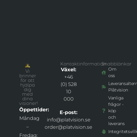
Kontaktinformation
Snabblänkar
Om
Växel:
Vi
brinner
oss
+46
för att
Leveransaltern
(0) 528
hjälpa
dig
Plåtvision
10
med
Vanliga
dina
000
visioner!
frågor -
Öppettider:
köp
E-post:
och
Måndag
info@platvision.se
leverans
–
order@platvision.se
Integritetsvill
Fredag: