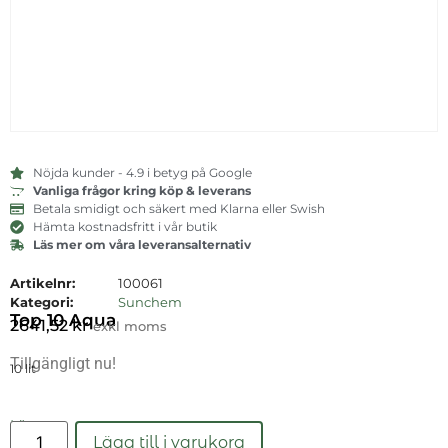
Nöjda kunder - 4.9 i betyg på Google
Vanliga frågor kring köp & leverans
Betala smidigt och säkert med Klarna eller Swish
Hämta kostnadsfritt i vår butik
Läs mer om våra leveransalternativ
Artikelnr:
100061
Kategori:
Sunchem
Top 10 Aqua
2641,52
kr
exkl moms
Tillgängligt nu!
10 lit
Läs mer
Lägg till i varukorg