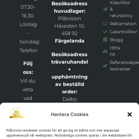
Köpvillkor
Besöksadress
07.30-
&
huvudlager:
16.30
returpolicy
Plåtvision
Reklamation
Lördag
Håvesten 10,
Garantivillkor
–
458 92
Blogg
Färgelanda
Söndag:
Hitta
Telefon
Besöksadress
hit
trävaruhandel
Referensobjek
Följ
leveranser
+
oss:
upphämtning
Vill du
av beställd
veta
order:
vad
Dalbo
Bygghandel +
som
Plåtvision
Hantera Cookies
händer
Snixåsvägen 1,
hos
46269
Plåtvision använder cookies för att ge dig en bättre och mer anpassad
och
upplevelse på vår webbplats. Nödvändiga cookies sparas i din webbläsare för
Frändefors