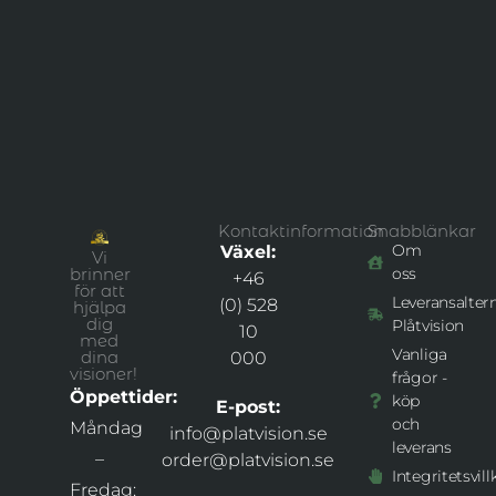
Kontaktinformation
Snabblänkar
Om
Växel:
Vi
brinner
oss
+46
för att
Leveransaltern
(0) 528
hjälpa
dig
Plåtvision
10
med
Vanliga
dina
000
visioner!
frågor -
Öppettider:
köp
E-post:
och
Måndag
info@platvision.se
leverans
–
order@platvision.se
Integritetsvill
Fredag: