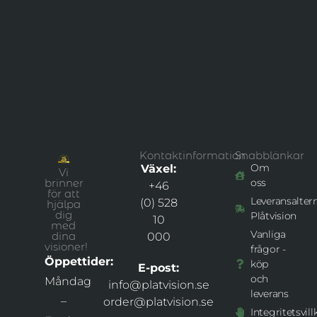
Kontaktinformation
Snabblänkar
Om
Växel:
Vi
brinner
oss
+46
för att
Leveransaltern
(0) 528
hjälpa
dig
Plåtvision
10
med
Vanliga
dina
000
visioner!
frågor -
Öppettider:
köp
E-post:
och
Måndag
info@platvision.se
leverans
–
order@platvision.se
Integritetsvill