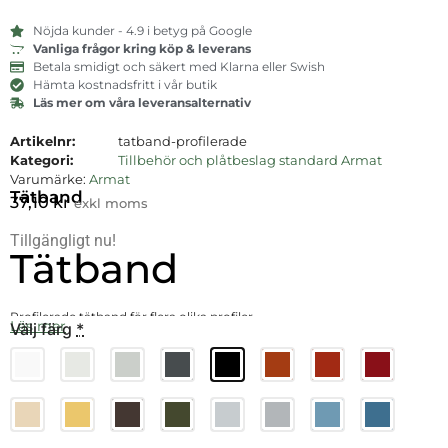
Nöjda kunder - 4.9 i betyg på Google
Vanliga frågor kring köp & leverans
Betala smidigt och säkert med Klarna eller Swish
Hämta kostnadsfritt i vår butik
Läs mer om våra leveransalternativ
Artikelnr:
tatband-profilerade
Kategori:
Tillbehör och plåtbeslag standard Armat
Varumärke:
Armat
Tätband
37,10
kr
exkl moms
Tillgängligt nu!
Tätband
Profilerade tätband för flera olika profiler
Läs mer
Välj färg
*