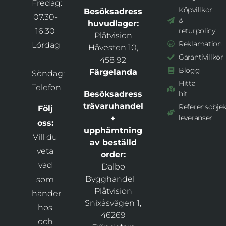
Fredag:
Köpvillkor
Besöksadress
07.30-
&
huvudlager:
16.30
returpolicy
Plåtvision
Reklamation
Lördag
Håvesten 10,
Garantivillkor
–
458 92
Blogg
Färgelanda
Söndag:
Hitta
Telefon
Besöksadress
hit
trävaruhandel
Referensobjek
Följ
leveranser
+
oss:
upphämtning
Vill du
av beställd
veta
order:
vad
Dalbo
Bygghandel +
som
Plåtvision
händer
Snixåsvägen 1,
hos
46269
och