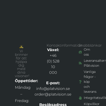
Kontaktinformation
Snabblänkar
Om
Växel:
Vi
brinner
oss
+46
för att
Leveransaltern
(0) 528
hjälpa
dig
Plåtvision
10
med
Vanliga
dina
000
visioner!
frågor -
Öppettider:
köp
E-post:
och
Måndag
info@platvision.se
leverans
–
order@platvision.se
Integritetsvill
Fredag:
Köpvillkor
Besöksadress