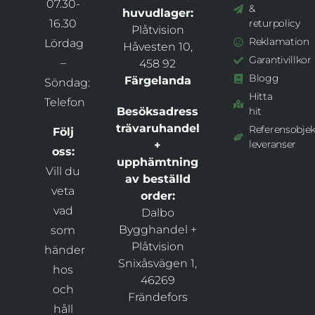
07.30-
&
huvudlager:
16.30
returpolicy
Plåtvision
Reklamation
Lördag
Håvesten 10,
Garantivillkor
–
458 92
Blogg
Färgelanda
Söndag:
Hitta
Telefon
Besöksadress
hit
trävaruhandel
Referensobjek
Följ
leveranser
+
oss:
upphämtning
Vill du
av beställd
veta
order:
vad
Dalbo
Bygghandel +
som
Plåtvision
händer
Snixåsvägen 1,
hos
46269
och
Frändefors
håll