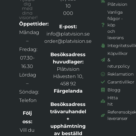
dig
Plåtvision
10
med
Vanliga
dina
000
visioner!
frågor -
Öppettider:
köp
E-post:
och
Måndag
info@platvision.se
leverans
–
order@platvision.se
Integritetsvill
Fredag:
Köpvillkor
Besöksadress
07.30-
&
huvudlager:
16.30
returpolicy
Plåtvision
Reklamation
Lördag
Håvesten 10,
Garantivillkor
–
458 92
Blogg
Färgelanda
Söndag:
Hitta
Telefon
Besöksadress
hit
trävaruhandel
Referensobjek
Följ
leveranser
+
oss:
upphämtning
Vill du
av beställd