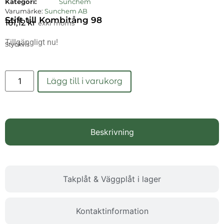
Kategori:
Sunchem
Varumärke:
Sunchem AB
Stift till Kombitång 98
161,12
kr
exkl moms
Tillgängligt nu!
Styckvis
Läs mer
Lägg till i varukorg
Beskrivning
Takplåt & Väggplåt i lager
Kontaktinformation