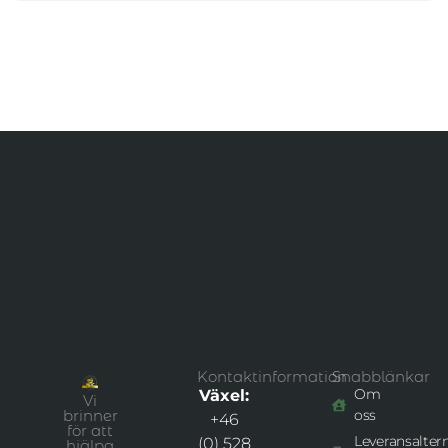
Kontaktinformation
Snabblänkar
Om
Växel:
Vi
brinner
oss
+46
för att
Leveransaltern
(0) 528
hjälpa