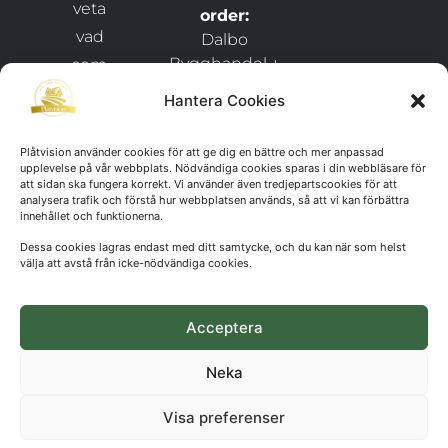
veta
order:
vad
Dalbo
Bygghandel +
som
Plåtvision
händer
Hantera Cookies
Snixåsvägen 1,
hos
46269
och
Plåtvision använder cookies för att ge dig en bättre och mer anpassad
Frändefors
upplevelse på vår webbplats. Nödvändiga cookies sparas i din webbläsare för
håll
att sidan ska fungera korrekt. Vi använder även tredjepartscookies för att
analysera trafik och förstå hur webbplatsen används, så att vi kan förbättra
Org.nr:
dig
innehållet och funktionerna.
911029-
uppdaterad
Dessa cookies lagras endast med ditt samtycke, och du kan när som helst
1425
kring
välja att avstå från icke-nödvändiga cookies.
nyheter
och
Acceptera
erbjudanden
Neka
Visa preferenser