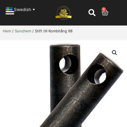
Swedish
0
▼
Hem
/
Sunchem
/ Stift till Kombitång 98