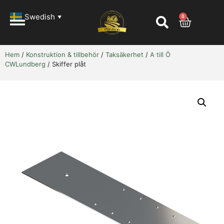
Swedish
0
▼
Hem
/
Konstruktion & tillbehör
/
Taksäkerhet
/
A till Ö
CWLundberg
/ Skiffer plåt