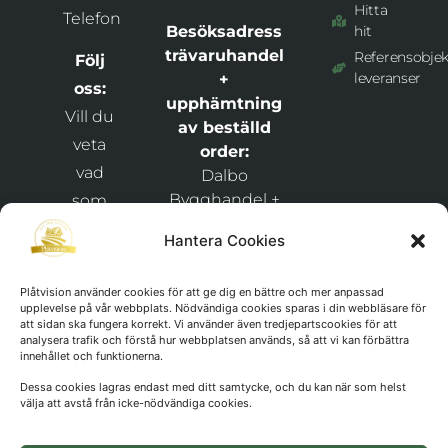
Hitta
Telefon
Besöksadress
hit
trävaruhandel
Referensobjek
Följ
leveranser
+
oss:
upphämtning
Vill du
av beställd
veta
order:
vad
Dalbo
Bygghandel +
som
Plåtvision
händer
Hantera Cookies
Snixåsvägen 1,
hos
46269
och
Plåtvision använder cookies för att ge dig en bättre och mer anpassad
Frändefors
upplevelse på vår webbplats. Nödvändiga cookies sparas i din webbläsare för
håll
att sidan ska fungera korrekt. Vi använder även tredjepartscookies för att
Org.nr:
dig
analysera trafik och förstå hur webbplatsen används, så att vi kan förbättra
innehållet och funktionerna.
911029-
uppdaterad
1425
Dessa cookies lagras endast med ditt samtycke, och du kan när som helst
kring
välja att avstå från icke-nödvändiga cookies.
nyheter