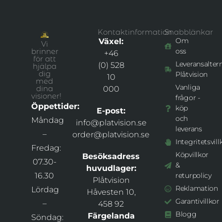
Kontaktinformation
Snabblänkar
Om
Växel:
Vi
brinner
oss
+46
för att
Leveransaltern
(0) 528
hjälpa
dig
Plåtvision
10
med
Vanliga
dina
000
visioner!
frågor -
Öppettider:
köp
E-post:
och
Måndag
info@platvision.se
leverans
–
order@platvision.se
Integritetsvill
Fredag:
Köpvillkor
Besöksadress
07.30-
&
huvudlager:
16.30
returpolicy
Plåtvision
Reklamation
Lördag
Håvesten 10,
Garantivillkor
–
458 92
Blogg
Färgelanda
Söndag: