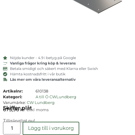
Nöjda kunder - 4.9 i betyg på Google
Vanliga frågor kring köp & leverans
Betala smidigt och säkert med Klarna eller Swish
Hämta kostnadsfritt i vår butik
Läs mer om våra leveransalternativ
Artikelnr:
610138
Kategori:
A till Ö CWLundberg
Varumärke:
CW Lundberg
Skiffer plåt
675,96
kr
exkl moms
Tillgängligt nu!
Läs mer
Lägg till i varukorg