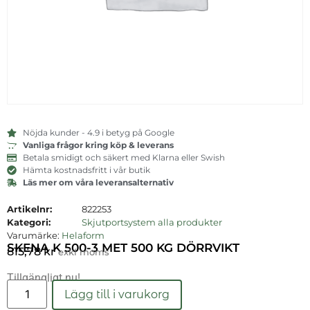
Nöjda kunder - 4.9 i betyg på Google
Vanliga frågor kring köp & leverans
Betala smidigt och säkert med Klarna eller Swish
Hämta kostnadsfritt i vår butik
Läs mer om våra leveransalternativ
Artikelnr:
822253
Kategori:
Skjutportsystem alla produkter
Varumärke:
Helaform
SKENA K 500-3 MET 500 KG DÖRRVIKT
815,78
kr
exkl moms
Tillgängligt nu!
Läs mer
Lägg till i varukorg