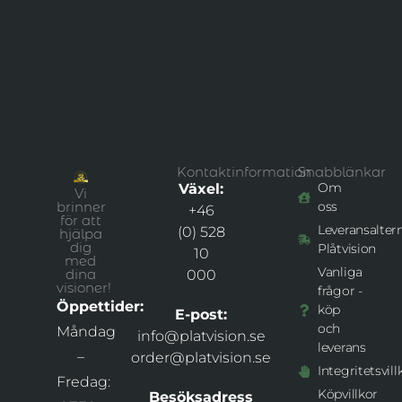
Kontaktinformation
Snabblänkar
Om
Växel:
Vi
brinner
oss
+46
för att
Leveransaltern
(0) 528
hjälpa
dig
Plåtvision
10
med
Vanliga
dina
000
visioner!
frågor -
Öppettider:
köp
E-post:
och
Måndag
info@platvision.se
leverans
–
order@platvision.se
Integritetsvill
Fredag:
Köpvillkor
Besöksadress