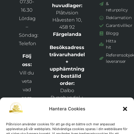
07.30-
&
huvudlager:
16.30
returpolicy
Plåtvision
Reklamation
Lördag
Håvesten 10,
Garantivillkor
–
458 92
Blogg
Färgelanda
Söndag:
Hitta
Telefon
Besöksadress
hit
trävaruhandel
Referensobjek
Följ
leveranser
+
oss:
upphämtning
Vill du
av beställd
veta
order:
vad
Dalbo
Bygghandel +
som
Plåtvision
händer
Hantera Cookies
Snixåsvägen 1,
hos
46269
och
Plåtvision använder cookies för att ge dig en bättre och mer anpassad
Frändefors
upplevelse på vår webbplats. Nödvändiga cookies sparas i din webbläsare för
håll
att sidan ska fungera korrekt. Vi använder även tredjepartscookies för att