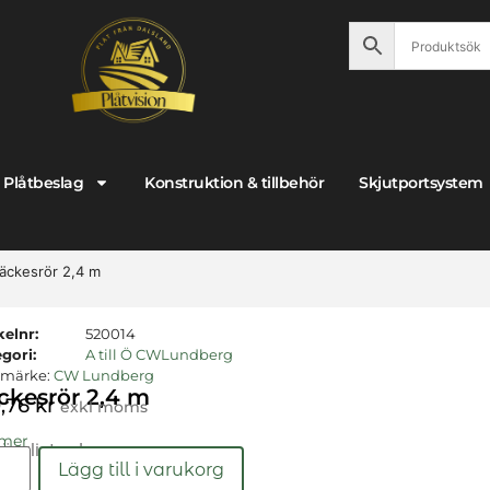
Plåtbeslag
Konstruktion & tillbehör
Skjutportsystem
äckesrör 2,4 m
kelnr:
520014
gori:
A till Ö CWLundberg
umärke:
CW Lundberg
ckesrör 2,4 m
9,76
kr
exkl moms
 mer
gängligt nu!
Lägg till i varukorg