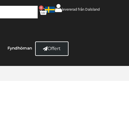
0
Plåt levererad från Dalsland
Fyndhörnan
Offert