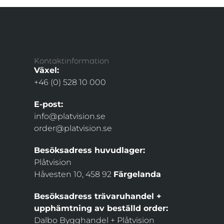
Kontaktinformation
Växel:
+46 (0) 528 10 000
E-post:
info@platvision.se
order@platvision.se
Besöksadress huvudlager:
Plåtvision
Håvesten 10, 458 92
Färgelanda
Besöksadress trävaruhandel +
upphämtning av beställd order:
Dalbo Bygghandel + Plåtvision