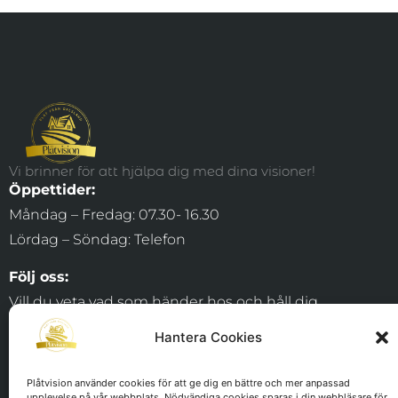
Vi brinner för att hjälpa dig med dina visioner!
Öppettider:
Måndag – Fredag: 07.30- 16.30
Lördag – Söndag: Telefon
Följ oss:
Vill du veta vad som händer hos och håll dig
uppdaterad kring nyheter och erbjudanden
Hantera Cookies
Plåtvision använder cookies för att ge dig en bättre och mer anpassad
upplevelse på vår webbplats. Nödvändiga cookies sparas i din webbläsare för