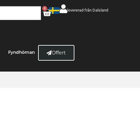
0
Plåt levererad från Dalsland
Fyndhörnan
Offert