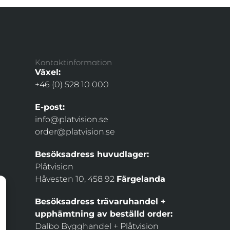
Kontaktinformation
Växel:
+46 (0) 528 10 000
E-post:
info@platvision.se
order@platvision.se
Besöksadress huvudlager:
Plåtvision
Håvesten 10, 458 92
Färgelanda
Besöksadress trävaruhandel +
upphämtning av beställd order:
Dalbo Bygghandel + Plåtvision