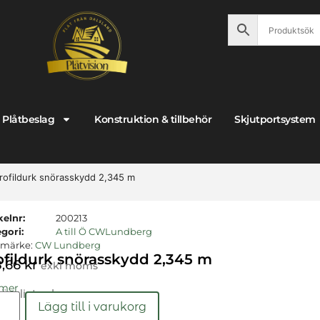
Plåtbeslag
Konstruktion & tillbehör
Skjutportsystem
rofildurk snörasskydd 2,345 m
kelnr:
200213
gori:
A till Ö CWLundberg
umärke:
CW Lundberg
ofildurk snörasskydd 2,345 m
8,66
kr
exkl moms
 mer
gängligt nu!
Lägg till i varukorg