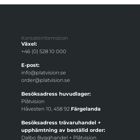
Kontaktinformation
Växel:
+46 (0) 528 10 000
E-post:
info@platvision.se
order@platvision.se
Besöksadress huvudlager:
Plåtvision
Håvesten 10, 458 92
Färgelanda
Besöksadress trävaruhandel +
upphämtning av beställd order:
Dalbo Bygghandel + Plåtvision