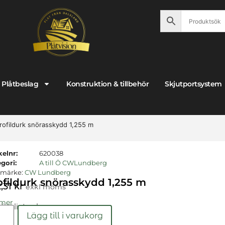
Plåtbeslag
Konstruktion & tillbehör
Skjutportsystem
rofildurk snörasskydd 1,255 m
kelnr:
620038
gori:
A till Ö CWLundberg
umärke:
CW Lundberg
ofildurk snörasskydd 1,255 m
,31
kr
exkl moms
 mer
gängligt nu!
Lägg till i varukorg