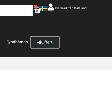
0
Plåt levererad från Dalsland
Fyndhörnan
Offert