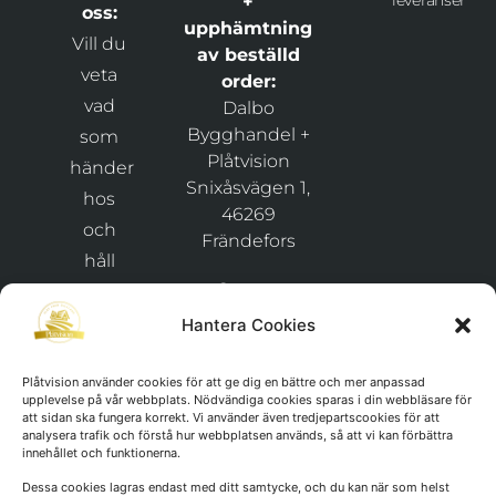
leveranser
+
oss:
upphämtning
Vill du
av beställd
veta
order:
vad
Dalbo
Bygghandel +
som
Plåtvision
händer
Snixåsvägen 1,
hos
46269
och
Frändefors
håll
Org.nr:
dig
911029-
uppdaterad
Hantera Cookies
1425
kring
nyheter
Plåtvision använder cookies för att ge dig en bättre och mer anpassad
upplevelse på vår webbplats. Nödvändiga cookies sparas i din webbläsare för
och
att sidan ska fungera korrekt. Vi använder även tredjepartscookies för att
analysera trafik och förstå hur webbplatsen används, så att vi kan förbättra
erbjudanden
innehållet och funktionerna.
Dessa cookies lagras endast med ditt samtycke, och du kan när som helst