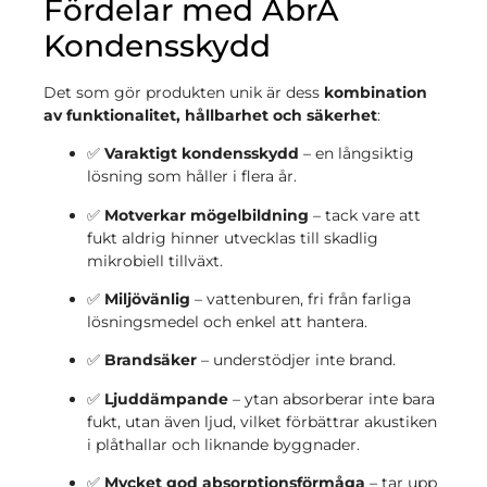
Fördelar med AbrA
Kondensskydd
Det som gör produkten unik är dess
kombination
av funktionalitet, hållbarhet och säkerhet
:
✅
Varaktigt kondensskydd
– en långsiktig
lösning som håller i flera år.
✅
Motverkar mögelbildning
– tack vare att
fukt aldrig hinner utvecklas till skadlig
mikrobiell tillväxt.
✅
Miljövänlig
– vattenburen, fri från farliga
lösningsmedel och enkel att hantera.
✅
Brandsäker
– understödjer inte brand.
✅
Ljuddämpande
– ytan absorberar inte bara
fukt, utan även ljud, vilket förbättrar akustiken
i plåthallar och liknande byggnader.
✅
Mycket god absorptionsförmåga
– tar upp