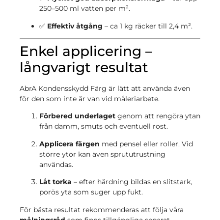
250–500 ml vatten per m².
✅
Effektiv åtgång
– ca 1 kg räcker till 2,4 m².
Enkel applicering –
långvarigt resultat
AbrA Kondensskydd Färg är lätt att använda även
för den som inte är van vid måleriarbete.
Förbered underlaget
genom att rengöra ytan
från damm, smuts och eventuell rost.
Applicera färgen
med pensel eller roller. Vid
större ytor kan även sprututrustning
användas.
Låt torka
– efter härdning bildas en slitstark,
porös yta som suger upp fukt.
För bästa resultat rekommenderas att följa våra
målningsråd
som finns tillgängliga separat.