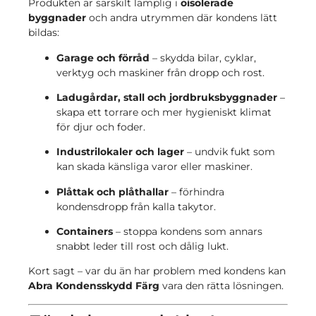
Produkten är särskilt lämplig i
oisolerade
byggnader
och andra utrymmen där kondens lätt
bildas:
Garage och förråd
– skydda bilar, cyklar,
verktyg och maskiner från dropp och rost.
Ladugårdar, stall och jordbruksbyggnader
–
skapa ett torrare och mer hygieniskt klimat
för djur och foder.
Industrilokaler och lager
– undvik fukt som
kan skada känsliga varor eller maskiner.
Plåttak och plåthallar
– förhindra
kondensdropp från kalla takytor.
Containers
– stoppa kondens som annars
snabbt leder till rost och dålig lukt.
Kort sagt – var du än har problem med kondens kan
Abra Kondensskydd Färg
vara den rätta lösningen.