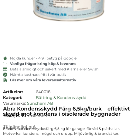
Nöjda kunder - 4.9 i betyg på Google
Vanliga frågor kring köp & leverans
Betala smidigt och säkert med Klarna eller Swish
Hämta kostnadsfritt i vår butik
Läs mer om våra leveransalternativ
Artikelnr:
640018
Kategori:
Bättring & Kondensskydd
Varumärke:
Sunchem AB
Abra Kondensskydd Färg 6,5kg/burk – effektivt
skydd mot kondens i oisolerade byggnader
1468,10
kr
exkl moms
Tillgängligt nu!
Effektiv kondensskyddsfärg 6,5 kg för garage, förråd & plåthallar.
Motverkar kondens, mögel och dropp. Miljövänlig & brandsäker.