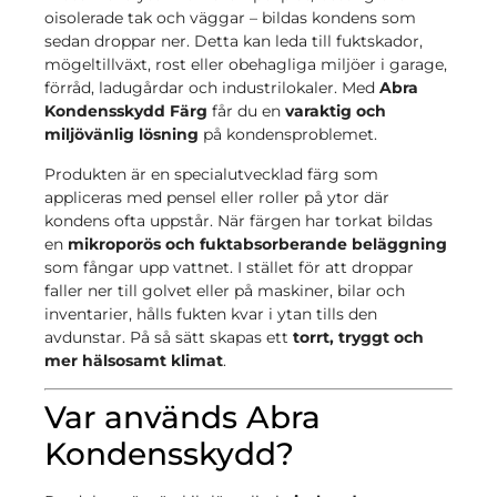
oisolerade tak och väggar – bildas kondens som
sedan droppar ner. Detta kan leda till fuktskador,
mögeltillväxt, rost eller obehagliga miljöer i garage,
förråd, ladugårdar och industrilokaler. Med
Abra
Kondensskydd Färg
får du en
varaktig och
miljövänlig lösning
på kondensproblemet.
Produkten är en specialutvecklad färg som
appliceras med pensel eller roller på ytor där
kondens ofta uppstår. När färgen har torkat bildas
en
mikroporös och fuktabsorberande beläggning
som fångar upp vattnet. I stället för att droppar
faller ner till golvet eller på maskiner, bilar och
inventarier, hålls fukten kvar i ytan tills den
avdunstar. På så sätt skapas ett
torrt, tryggt och
mer hälsosamt klimat
.
Var används Abra
Kondensskydd?