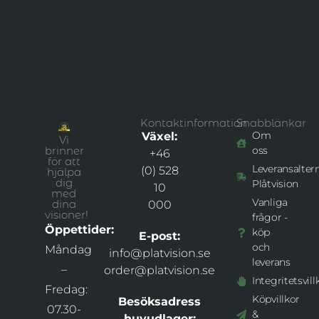
Kontaktinformation
Snabblänkar
Om
Växel:
Vi
brinner
oss
+46
för att
Leveransaltern
(0) 528
hjälpa
dig
Plåtvision
10
med
Vanliga
dina
000
visioner!
frågor -
Öppettider:
köp
E-post:
och
Måndag
info@platvision.se
leverans
–
order@platvision.se
Integritetsvill
Fredag:
Köpvillkor
Besöksadress
07.30-
&
huvudlager: