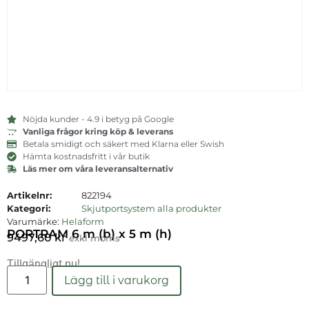
Nöjda kunder - 4.9 i betyg på Google
Vanliga frågor kring köp & leverans
Betala smidigt och säkert med Klarna eller Swish
Hämta kostnadsfritt i vår butik
Läs mer om våra leveransalternativ
Artikelnr:
822194
Kategori:
Skjutportsystem alla produkter
Varumärke:
Helaform
PORTRAM 6 m (b) x 5 m (h)
9497,60
kr
exkl moms
Tillgängligt nu!
Läs mer
Lägg till i varukorg