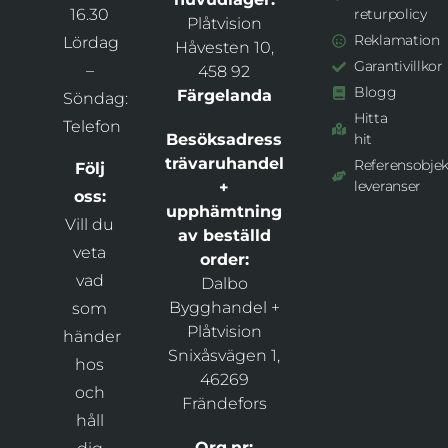
16.30
returpolicy
Plåtvision
Reklamation
Lördag
Håvesten 10,
Garantivillkor
–
458 92
Blogg
Färgelanda
Söndag:
Hitta
Telefon
Besöksadress
hit
trävaruhandel
Referensobjek
Följ
leveranser
+
oss:
upphämtning
Vill du
av beställd
veta
order:
vad
Dalbo
Bygghandel +
som
Plåtvision
händer
Snixåsvägen 1,
hos
46269
och
Frändefors
håll
Org.nr: