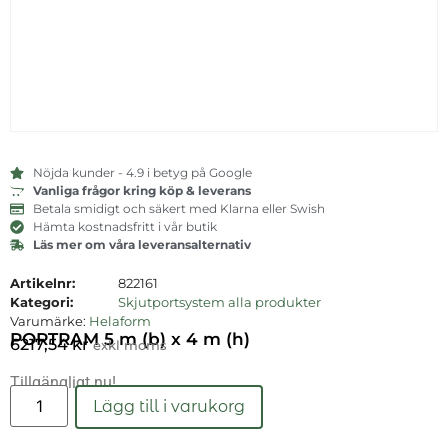
Nöjda kunder - 4.9 i betyg på Google
Vanliga frågor kring köp & leverans
Betala smidigt och säkert med Klarna eller Swish
Hämta kostnadsfritt i vår butik
Läs mer om våra leveransalternativ
Artikelnr:
822161
Kategori:
Skjutportsystem alla produkter
Varumärke:
Helaform
PORTRAM 5 m (b) x 4 m (h)
6217,54
kr
exkl moms
Tillgängligt nu!
Läs mer
Lägg till i varukorg