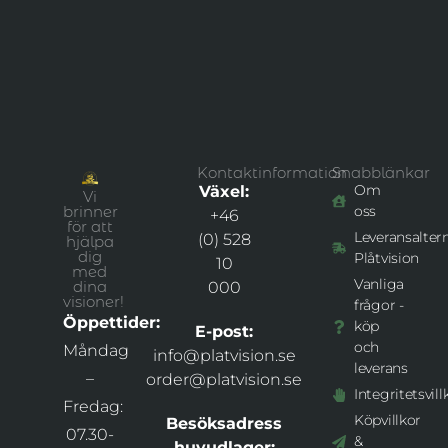
Kontaktinformation
Snabblänkar
Om
Växel:
Vi
brinner
oss
+46
för att
Leveransaltern
(0) 528
hjälpa
dig
Plåtvision
10
med
Vanliga
dina
000
visioner!
frågor -
Öppettider:
köp
E-post:
och
Måndag
info@platvision.se
leverans
–
order@platvision.se
Integritetsvill
Fredag:
Köpvillkor
Besöksadress
07.30-
&
huvudlager: