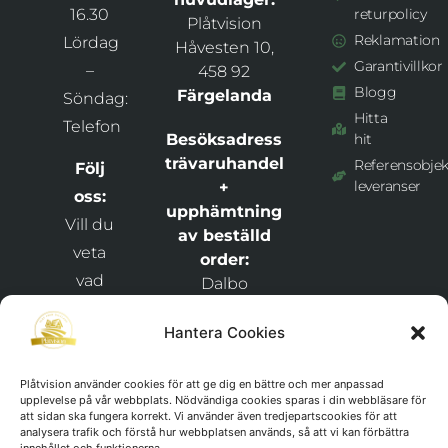
16.30
returpolicy
Plåtvision
Reklamation
Lördag
Håvesten 10,
Garantivillkor
–
458 92
Blogg
Färgelanda
Söndag:
Hitta
Telefon
Besöksadress
hit
trävaruhandel
Referensobjek
Följ
leveranser
+
oss:
upphämtning
Vill du
av beställd
veta
order:
vad
Dalbo
Bygghandel +
som
Plåtvision
Hantera Cookies
händer
Snixåsvägen 1,
hos
46269
Plåtvision använder cookies för att ge dig en bättre och mer anpassad
och
upplevelse på vår webbplats. Nödvändiga cookies sparas i din webbläsare för
Frändefors
att sidan ska fungera korrekt. Vi använder även tredjepartscookies för att
håll
analysera trafik och förstå hur webbplatsen används, så att vi kan förbättra
Org.nr: