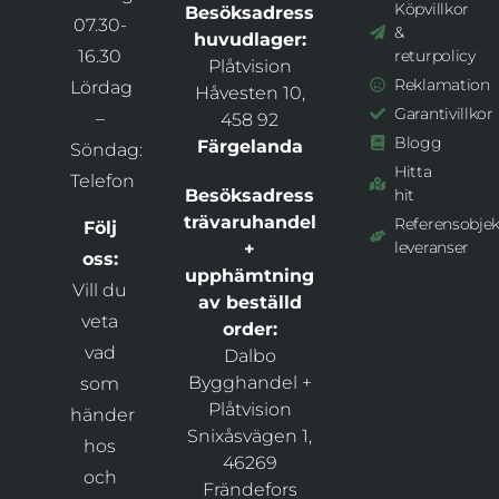
Köpvillkor
Besöksadress
07.30-
&
huvudlager:
16.30
returpolicy
Plåtvision
Reklamation
Lördag
Håvesten 10,
Garantivillkor
–
458 92
Blogg
Färgelanda
Söndag:
Hitta
Telefon
Besöksadress
hit
trävaruhandel
Referensobjek
Följ
leveranser
+
oss:
upphämtning
Vill du
av beställd
veta
order:
vad
Dalbo
Bygghandel +
som
Plåtvision
händer
Snixåsvägen 1,
hos
46269
och
Frändefors