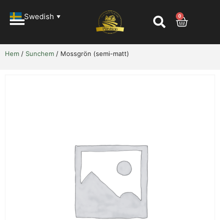
Swedish
0
▼
Hem
/
Sunchem
/ Mossgrön (semi-matt)