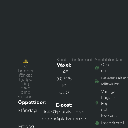
Kontaktinformation
Snabblänkar
Om
Växel:
Vi
brinner
oss
+46
för att
Leveransaltern
(0) 528
hjälpa
dig
Plåtvision
10
med
Vanliga
dina
000
visioner!
frågor -
Öppettider:
köp
E-post:
och
Måndag
info@platvision.se
leverans
–
order@platvision.se
Integritetsvill
Fredag: