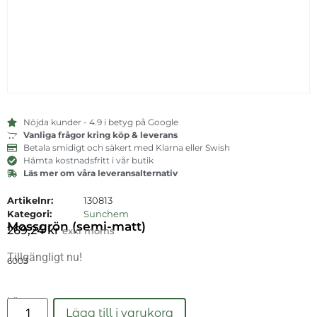
Nöjda kunder - 4.9 i betyg på Google
Vanliga frågor kring köp & leverans
Betala smidigt och säkert med Klarna eller Swish
Hämta kostnadsfritt i vår butik
Läs mer om våra leveransalternativ
Artikelnr:
130813
Kategori:
Sunchem
Mossgrön (semi-matt)
269,24
kr
exkl moms
Tillgängligt nu!
6003
Läs mer
Lägg till i varukorg