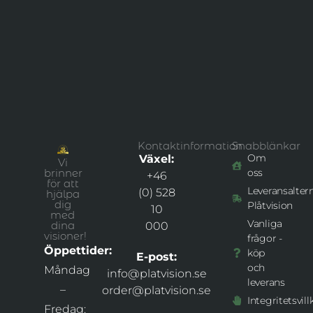
Kontaktinformation
Snabblänkar
Om
Växel:
Vi
brinner
oss
+46
för att
Leveransaltern
(0) 528
hjälpa
dig
Plåtvision
10
med
Vanliga
dina
000
visioner!
frågor -
Öppettider:
köp
E-post:
och
Måndag
info@platvision.se
leverans
–
order@platvision.se
Integritetsvill
Fredag: