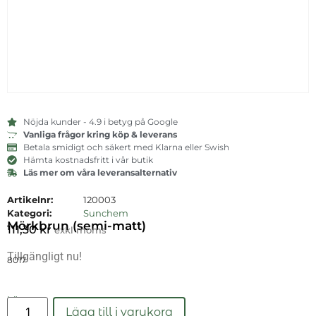
Nöjda kunder - 4.9 i betyg på Google
Vanliga frågor kring köp & leverans
Betala smidigt och säkert med Klarna eller Swish
Hämta kostnadsfritt i vår butik
Läs mer om våra leveransalternativ
Artikelnr:
120003
Kategori:
Sunchem
Mörkbrun (semi-matt)
111,30
kr
exkl moms
Tillgängligt nu!
8017
Läs mer
Lägg till i varukorg