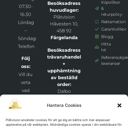
Köpvillkor
Besöksadress
07.30-
&
huvudlager:
16.30
returpolicy
Plåtvision
Reklamation
Lördag
Håvesten 10,
Garantivillkor
–
458 92
Blogg
Färgelanda
Söndag:
Hitta
Telefon
Besöksadress
hit
trävaruhandel
Referensobjek
Följ
leveranser
+
oss:
upphämtning
Vill du
av beställd
veta
order:
vad
Dalbo
Bygghandel +
som
Plåtvision
Hantera Cookies
händer
Snixåsvägen 1,
hos
46269
Plåtvision använder cookies för att ge dig en bättre och mer anpassad
och
upplevelse på vår webbplats. Nödvändiga cookies sparas i din webbläsare för
Frändefors