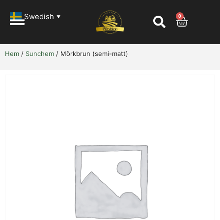
Swedish
0
▼
Hem
/
Sunchem
/ Mörkbrun (semi-matt)