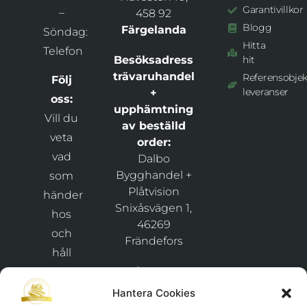
Garantivillkor
–
458 92
Blogg
Färgelanda
Söndag:
Hitta
Telefon
Besöksadress
hit
trävaruhandel
Referensobjek
Följ
leveranser
+
oss:
upphämtning
Vill du
av beställd
veta
order:
vad
Dalbo
Bygghandel +
som
Plåtvision
händer
Snixåsvägen 1,
hos
46269
och
Frändefors
håll
Org.nr:
dig
911029-
uppdaterad
Hantera Cookies
1425