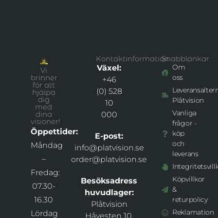
Kontaktinformation
Snabblänkar
Om
Växel:
Vi
brinner
oss
+46
för att
Leveransaltern
(0) 528
hjälpa
dig
Plåtvision
10
med
Vanliga
dina
000
visioner!
frågor -
Öppettider:
köp
E-post:
och
Måndag
info@platvision.se
leverans
–
order@platvision.se
Integritetsvill
Fredag:
Köpvillkor
Besöksadress
07.30-
&
huvudlager:
16.30
returpolicy
Plåtvision
Reklamation
Lördag
Håvesten 10,