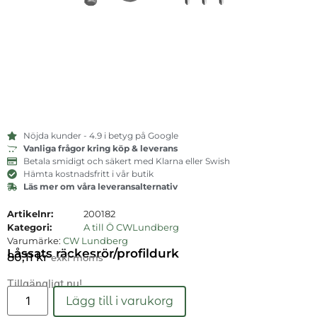
Nöjda kunder - 4.9 i betyg på Google
Vanliga frågor kring köp & leverans
Betala smidigt och säkert med Klarna eller Swish
Hämta kostnadsfritt i vår butik
Läs mer om våra leveransalternativ
Artikelnr:
200182
Kategori:
A till Ö CWLundberg
Varumärke:
CW Lundberg
Låssats räckesrör/profildurk
80,11
kr
exkl moms
Tillgängligt nu!
Läs mer
Lägg till i varukorg