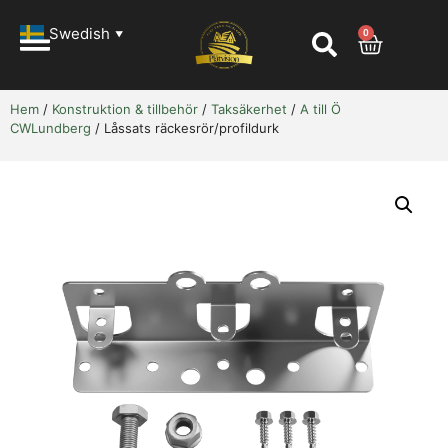
Swedish
0
▼
Hem
/
Konstruktion & tillbehör
/
Taksäkerhet
/
A till Ö
CWLundberg
/ Låssats räckesrör/profildurk