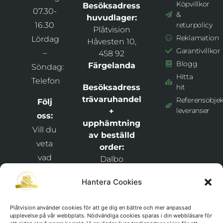
Köpvillkor
Besöksadress
07.30-
&
huvudlager:
16.30
returpolicy
Plåtvision
Reklamation
Lördag
Håvesten 10,
Garantivillkor
–
458 92
Blogg
Färgelanda
Söndag:
Hitta
Telefon
Besöksadress
hit
trävaruhandel
Referensobjek
Följ
leveranser
+
oss:
upphämtning
Vill du
av beställd
veta
order:
vad
Dalbo
Bygghandel +
som
Hantera Cookies
Plåtvision
händer
Snixåsvägen 1,
hos
46269
Plåtvision använder cookies för att ge dig en bättre och mer anpassad
och
upplevelse på vår webbplats. Nödvändiga cookies sparas i din webbläsare för
Frändefors