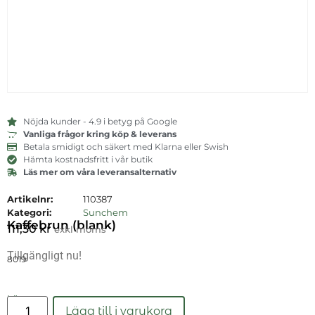
Nöjda kunder - 4.9 i betyg på Google
Vanliga frågor kring köp & leverans
Betala smidigt och säkert med Klarna eller Swish
Hämta kostnadsfritt i vår butik
Läs mer om våra leveransalternativ
Artikelnr:
110387
Kategori:
Sunchem
Kaffebrun (blank)
111,30
kr
exkl moms
Tillgängligt nu!
8019
Läs mer
Lägg till i varukorg