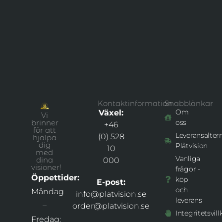
Kontaktinformation
Snabblänkar
Om
Växel:
Vi
brinner
oss
+46
för att
Leveransaltern
(0) 528
hjälpa
dig
Plåtvision
10
med
Vanliga
dina
000
visioner!
frågor -
Öppettider:
köp
E-post:
och
Måndag
info@platvision.se
leverans
–
order@platvision.se
Integritetsvill
Fredag: