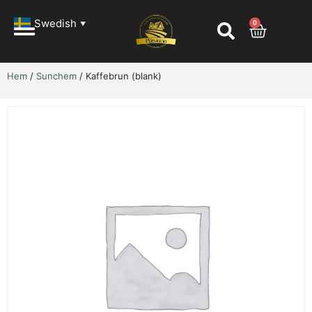
Swedish
0
▼
Hem
/
Sunchem
/ Kaffebrun (blank)