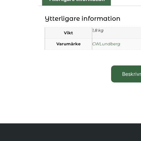
Ytterligare information
1,8 kg
Vikt
Varumärke
CWLundberg
Beskriv