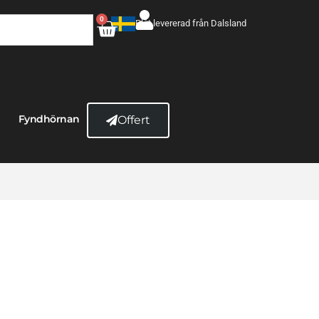
0
Plåt levererad från Dalsland
Fyndhörnan
Offert