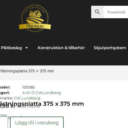
Plåtbeslag
Konstruktion & tillbehör
Skjutportsystem
nfästningsplatta 375 x 375 mm
kelnr:
100185
gori:
A till Ö CWLundberg
umärke:
CW Lundberg
fästningsplatta 375 x 375 mm
8,88
kr
exkl moms
 mer
gängligt nu!
Lägg till i varukorg