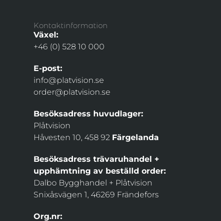
Kontaktinformation
Växel:
+46 (0) 528 10 000
E-post:
info@platvision.se
order@platvision.se
Besöksadress huvudlager:
Plåtvision
Håvesten 10, 458 92
Färgelanda
Besöksadress trävaruhandel +
upphämtning av beställd order:
Dalbo Bygghandel + Plåtvision
Snixåsvägen 1, 46269 Frändefors
Org.nr: