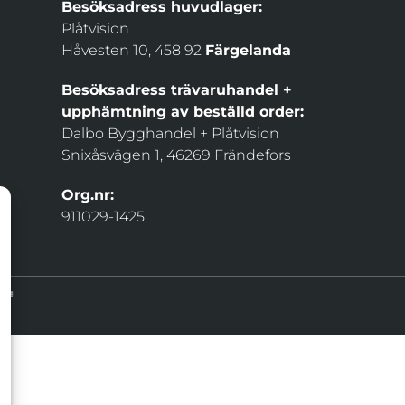
Besöksadress huvudlager:
Plåtvision
Håvesten 10, 458 92
Färgelanda
Besöksadress trävaruhandel +
upphämtning av beställd order:
Dalbo Bygghandel + Plåtvision
Snixåsvägen 1, 46269 Frändefors
Org.nr:
911029-1425