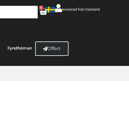
0
Plåt levererad från Dalsland
Fyndhörnan
Offert