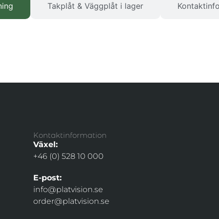
ning
Takplåt & Väggplåt i lager
Kontaktinf
Kontaktinformation
Växel:
+46 (0) 528 10 000
E-post:
info@platvision.se
order@platvision.se