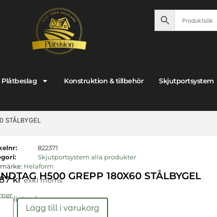
Plåtbeslag
Konstruktion & tillbehör
Skjutportsystem
0 STÅLBYGEL
kelnr:
822371
gori:
Skjutportsystem alla produkter
umärke:
Helaform
NDTAG H500 GREPP 180X60 STÅLBYGEL
,87
kr
exkl moms
 mer
gängligt nu!
Lägg till i varukorg