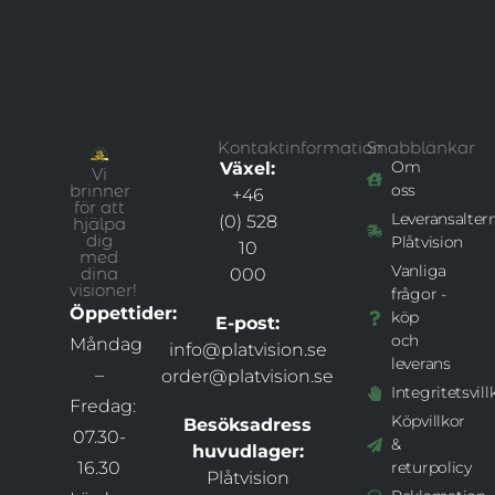
Kontaktinformation
Snabblänkar
Om
Växel:
Vi
brinner
oss
+46
för att
Leveransaltern
(0) 528
hjälpa
dig
Plåtvision
10
med
Vanliga
dina
000
visioner!
frågor -
Öppettider:
köp
E-post:
och
Måndag
info@platvision.se
leverans
–
order@platvision.se
Integritetsvill
Fredag:
Köpvillkor
Besöksadress
07.30-
&
huvudlager:
16.30
returpolicy
Plåtvision