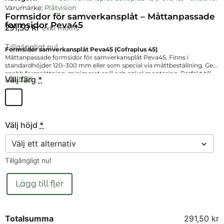
Varumärke:
Plåtvision
Formsidor för samverkansplåt – Måttanpassade
formsidor Peva45
291,50
kr
exkl moms
Tillgängligt nu!
Formsidor samverkansplåt Peva45 (Cofraplus 45)
Måttanpassade formsidor för samverkansplåt Peva45. Finns i
standardhöjder 120–300 mm eller som special via måttbeställning. Ger
snabb formsättning, minimerat spill och enkel montering. Perfekt till
Läs mer
Välj färg
*
bjälklag i bostäder, kontor, industri och lager.
Välj höjd
*
Tillgängligt nu!
Lägg till fler
Totalsumma
291,50 kr