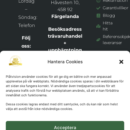
Reklamation
Lördag
Håvesten 10,
Garantivillkor
–
458 92
Blogg
Färgelanda
Söndag:
Hitta
Telefon
Besöksadress
hit
trävaruhandel
Referensobjek
Följ
leveranser
+
oss:
upphämtning
Vill du
av beställd
Hantera Cookies
veta
order:
vad
Dalbo
Plåtvision använder cookies för att ge dig en bättre och mer anpassad
Bygghandel +
som
upplevelse på vår webbplats. Nödvändiga cookies sparas i din webbläsare för
Plåtvision
händer
att sidan ska fungera korrekt. Vi använder även tredjepartscookies för att
analysera trafik och förstå hur webbplatsen används, så att vi kan förbättra
Snixåsvägen 1,
hos
innehållet och funktionerna.
46269
och
Dessa cookies lagras endast med ditt samtycke, och du kan när som helst
Frändefors
välja att avstå från icke-nödvändiga cookies.
håll
Org.nr:
dig
911029-
uppdaterad
Acceptera