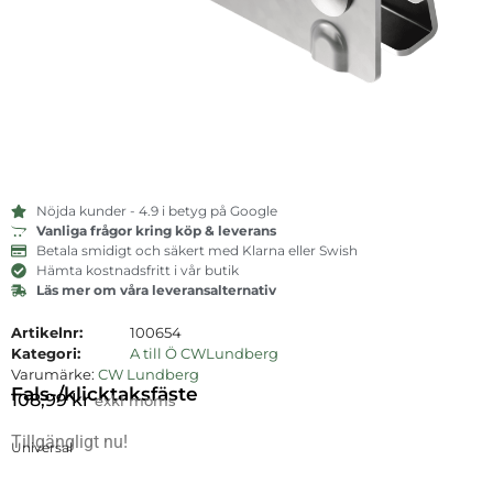
Nöjda kunder - 4.9 i betyg på Google
Vanliga frågor kring köp & leverans
Betala smidigt och säkert med Klarna eller Swish
Hämta kostnadsfritt i vår butik
Läs mer om våra leveransalternativ
Artikelnr:
100654
Kategori:
A till Ö CWLundberg
Varumärke:
CW Lundberg
Fals-/klicktaksfäste
108,99
kr
exkl moms
Tillgängligt nu!
Universal