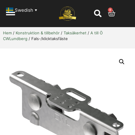
Swedish
0
▼
Hem
/
Konstruktion & tillbehör
/
Taksäkerhet
/
A till Ö
CWLundberg
/ Fals-/klicktaksfäste