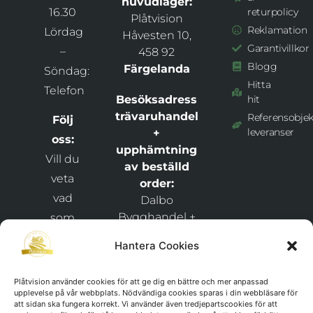
huvudlager:
16.30
returpolicy
Plåtvision
Reklamation
Lördag
Håvesten 10,
Garantivillkor
–
458 92
Blogg
Färgelanda
Söndag:
Hitta
Telefon
Besöksadress
hit
trävaruhandel
Referensobjek
Följ
leveranser
+
oss:
upphämtning
Vill du
av beställd
veta
order:
vad
Dalbo
Bygghandel +
som
Plåtvision
händer
Hantera Cookies
Snixåsvägen 1,
hos
46269
och
Plåtvision använder cookies för att ge dig en bättre och mer anpassad
Frändefors
upplevelse på vår webbplats. Nödvändiga cookies sparas i din webbläsare för
håll
att sidan ska fungera korrekt. Vi använder även tredjepartscookies för att