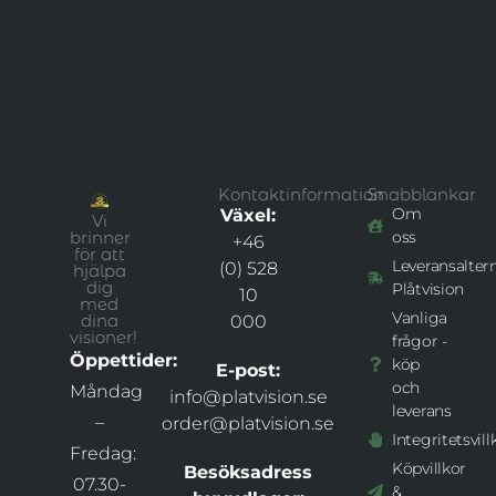
Kontaktinformation
Snabblänkar
Om
Växel:
Vi
brinner
oss
+46
för att
Leveransaltern
(0) 528
hjälpa
dig
Plåtvision
10
med
Vanliga
dina
000
visioner!
frågor -
Öppettider:
köp
E-post:
och
Måndag
info@platvision.se
leverans
–
order@platvision.se
Integritetsvill
Fredag:
Köpvillkor
Besöksadress
07.30-
&