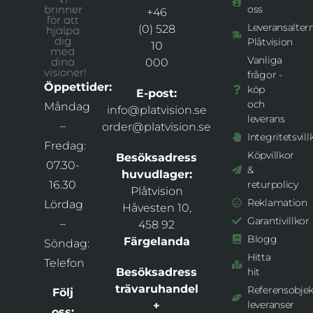
brinner
oss
+46
för att
Leveransaltern
(0) 528
hjälpa
dig
Plåtvision
10
med
Vanliga
dina
000
visioner!
frågor -
Öppettider:
köp
E-post:
och
Måndag
info@platvision.se
leverans
–
order@platvision.se
Integritetsvill
Fredag:
Köpvillkor
Besöksadress
07.30-
&
huvudlager:
16.30
returpolicy
Plåtvision
Reklamation
Lördag
Håvesten 10,
Garantivillkor
–
458 92
Blogg
Färgelanda
Söndag:
Hitta
Telefon
Besöksadress
hit
trävaruhandel
Referensobjek
Följ
leveranser
+
oss: