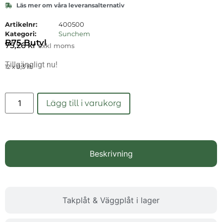
Läs mer om våra leveransalternativ
Artikelnr:
400500
Kategori:
Sunchem
B75 Butyl
75,26
kr
exkl moms
Tillgängligt nu!
12 x 0,3 lit
Läs mer
Lägg till i varukorg
Beskrivning
Takplåt & Väggplåt i lager