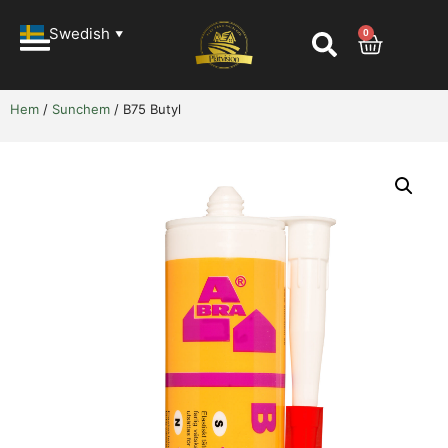
Swedish
0
▼
Hem
/
Sunchem
/ B75 Butyl