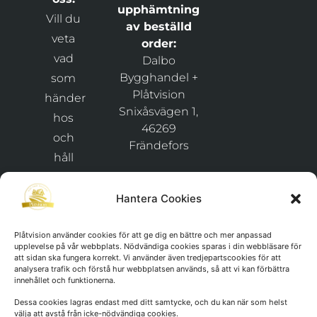
upphämtning
Vill du
av beställd
veta
order:
vad
Dalbo
Bygghandel +
som
Plåtvision
händer
Snixåsvägen 1,
hos
46269
och
Frändefors
håll
Org.nr:
dig
911029-
uppdaterad
Hantera Cookies
1425
kring
Plåtvision använder cookies för att ge dig en bättre och mer anpassad
nyheter
upplevelse på vår webbplats. Nödvändiga cookies sparas i din webbläsare för
och
att sidan ska fungera korrekt. Vi använder även tredjepartscookies för att
analysera trafik och förstå hur webbplatsen används, så att vi kan förbättra
erbjudanden
innehållet och funktionerna.
Dessa cookies lagras endast med ditt samtycke, och du kan när som helst
välja att avstå från icke-nödvändiga cookies.