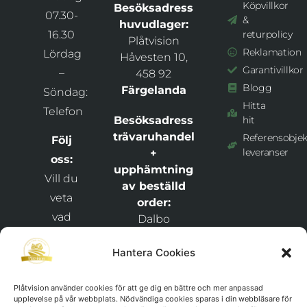
Köpvillkor
Besöksadress
07.30-
&
huvudlager:
16.30
returpolicy
Plåtvision
Reklamation
Lördag
Håvesten 10,
Garantivillkor
–
458 92
Blogg
Färgelanda
Söndag:
Hitta
Telefon
Besöksadress
hit
trävaruhandel
Referensobjek
Följ
leveranser
+
oss:
upphämtning
Vill du
av beställd
veta
order:
vad
Dalbo
Bygghandel +
som
Plåtvision
Hantera Cookies
händer
Snixåsvägen 1,
hos
46269
Plåtvision använder cookies för att ge dig en bättre och mer anpassad
och
upplevelse på vår webbplats. Nödvändiga cookies sparas i din webbläsare för
Frändefors