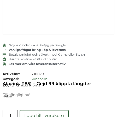
Nöjda kunder - 4.9 i betyg på Google
Vanliga frågor kring köp & leverans
Betala smidigt och säkert med Klarna eller Swish
Hämta kostnadsfritt i vår butik
Läs mer om våra leveransalternativ
Artikelnr:
500078
Kategori:
Sunchem
Aluzink (185) – Gejd 99 klippta längder
20,70
kr
exkl moms
Tillgängligt nu!
Helpall
Läs mer
Lägg till i varukorg