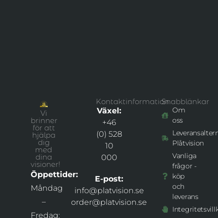
Kontaktinformation
Snabblänkar
Om
Växel:
Vi
brinner
oss
+46
för att
Leveransaltern
(0) 528
hjälpa
dig
Plåtvision
10
med
Vanliga
dina
000
visioner!
frågor -
Öppettider:
köp
E-post:
och
Måndag
info@platvision.se
leverans
–
order@platvision.se
Integritetsvill
Fredag: