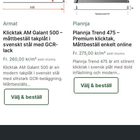
Armat
Plannja
Klicktak AM Galant 500 –
Plannja Trend 475 –
måttbeställ takplåt i
Premium klicktak,
svenskt stål med GCR-
Måttbeställ enkelt online
lack
Fr.
275,00
kr
/m²
exkl moms
Fr.
260,00
kr
/m²
exkl moms
Plannja Trend 475 är ett stilrent
klicktak i svensk plåt med dold
Klicktak AM Galant 500 är en
infästning och modern…
modern takplåt i svenskt stål
med slitstark GCR-beläggning.
Måttbeställs…
Välj & beställ
Välj & beställ