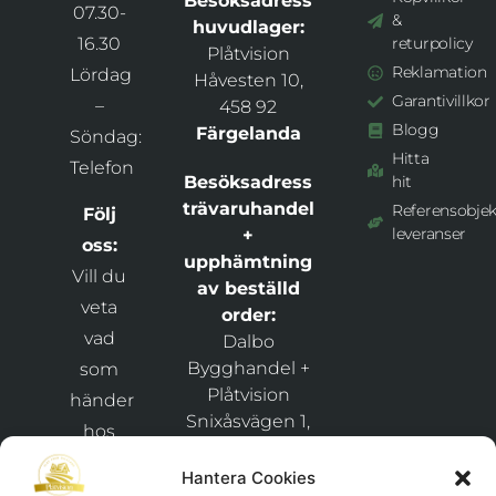
Besöksadress
07.30-
&
huvudlager:
16.30
returpolicy
Plåtvision
Reklamation
Lördag
Håvesten 10,
Garantivillkor
–
458 92
Blogg
Färgelanda
Söndag:
Hitta
Telefon
Besöksadress
hit
trävaruhandel
Referensobjek
Följ
leveranser
+
oss:
upphämtning
Vill du
av beställd
veta
order:
vad
Dalbo
Bygghandel +
som
Plåtvision
händer
Snixåsvägen 1,
hos
46269
och
Frändefors
Hantera Cookies
håll