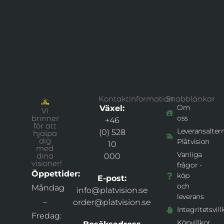
Kontaktinformation
Snabblänkar
Om
Växel:
Vi
brinner
oss
+46
för att
Leveransaltern
(0) 528
hjälpa
dig
Plåtvision
10
med
Vanliga
dina
000
visioner!
frågor -
Öppettider:
köp
E-post:
och
Måndag
info@platvision.se
leverans
–
order@platvision.se
Integritetsvill
Fredag:
Köpvillkor